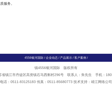
优质服务。
4556银河国际
/
企业动态
/
产品展示
/
客户案例
/
镇4556银河国际 版权所有
省镇江市丹徒区高资镇石马西斛村296号 联系人：朱先生 手机：18014
电话：0511-83125183 传真：0511-85680773 技术支持：
靖江网络公司