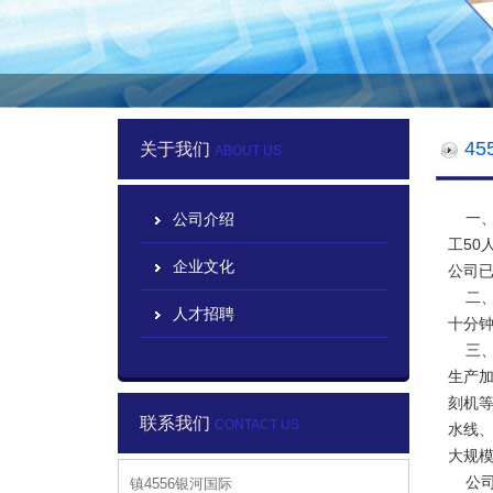
4
关于我们
ABOUT US
一、公
公司介绍
工50
企业文化
公司已
二、地
人才招聘
十分
三、
生产
刻机
联系我们
CONTACT US
水线
大规
公司
镇4556银河国际