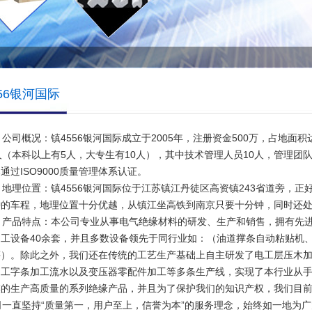
556银河国际
司概况：镇4556银河国际成立于2005年，注册资金500万，占地面积达
人（本科以上有5人，大专生有10人），其中技术管理人员10人，管理团
通过ISO9000质量管理体系认证。
理位置：镇4556银河国际位于江苏镇江丹徒区高资镇243省道旁，正
钟的车程，地理位置十分优越，从镇江坐高铁到南京只要十分钟，同时还处
产品特点：本公司专业从事电气绝缘材料的研发、生产和销售，拥有先进
加工设备40余套，并且多数设备领先于同行业如：（油道撑条自动粘贴机
等）。除此之外，我们还在传统的工艺生产基础上自主研发了电工层压木
、工字条加工流水以及变压器零配件加工等多条生产线，实现了本行业从
模的生产高质量的系列绝缘产品，并且为了保护我们的知识产权，我们目
一直坚持“质量第一，用户至上，信誉为本”的服务理念，始终如一地为广