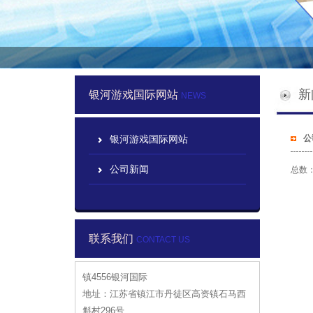
新
银河游戏国际网站
NEWS
银河游戏国际网站
公
公司新闻
总数
联系我们
CONTACT US
镇4556银河国际
地址：江苏省镇江市丹徒区高资镇石马西
斛村296号