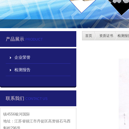
首页
资质证书
检测报
产品展示
PRODUCT
企业荣誉
检测报告
联系我们
CONTACT US
镇4556银河国际
地址：江苏省镇江市丹徒区高资镇石马西
斛村296号