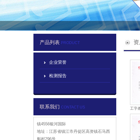
资
产品列表
PRODUCT
企业荣誉
检测报告
联系我们
CONTACT US
工字
镇4556银河国际
地址：江苏省镇江市丹徒区高资镇石马西
斛村296号