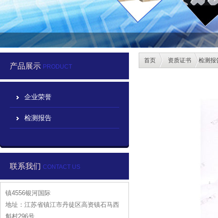
首页
资质证书
检测报
产品展示
PRODUCT
企业荣誉
检测报告
联系我们
CONTACT US
镇4556银河国际
地址：江苏省镇江市丹徒区高资镇石马西
斛村296号