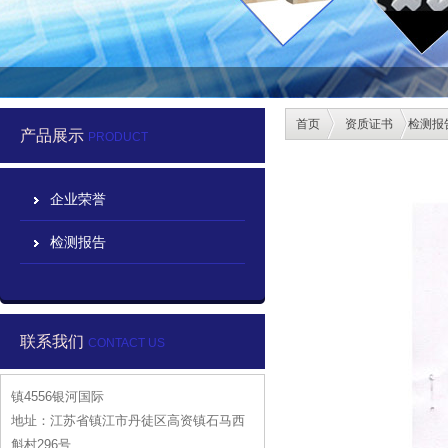
首页
资质证书
检测报
产品展示
PRODUCT
企业荣誉
检测报告
联系我们
CONTACT US
镇4556银河国际
地址：江苏省镇江市丹徒区高资镇石马西
斛村296号