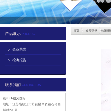
首页
资质证书
检测报
产品展示
PRODUCT
企业荣誉
检测报告
联系我们
CONTACT US
镇4556银河国际
地址：江苏省镇江市丹徒区高资镇石马西
斛村296号