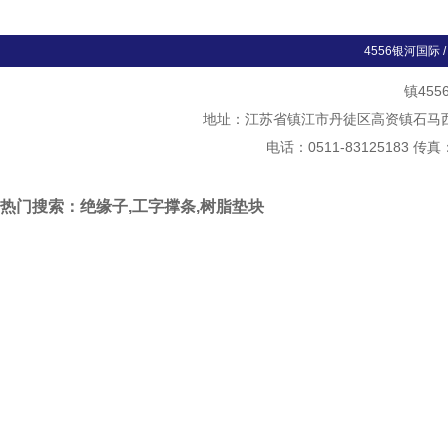
4556银河国际
镇45
地址：江苏省镇江市丹徒区高资镇石马西斛村
电话：0511-83125183 传真
热门搜索：绝缘子,工字撑条,树脂垫块