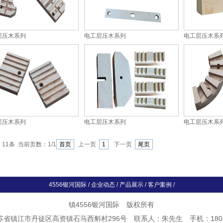
层压木系列
电工层压木系列
电工层压木系
层压木系列
电工层压木系列
电工层压木系
：11条 当前页数：
1
/1
首页
上一页
1
下一页
尾页
4556银河国际
/
企业动态
/
产品展示
/
客户案例
/
镇4556银河国际 版权所有
省镇江市丹徒区高资镇石马西斛村296号 联系人：朱先生 手机：18014