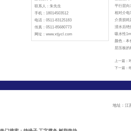
平行层向冲
联系人：朱先生
相对介电常数
手机：18014503512
介质损耗因数
电话：0511-83125183
浸水后绝缘
传真：0511-85680773
吸水性1mm
网址：www.xtjycl.com
颜色 - 本
层压板的标称
上一篇：
下一篇：
地址：江苏
热门搜索：绝缘子,工字撑条,树脂垫块