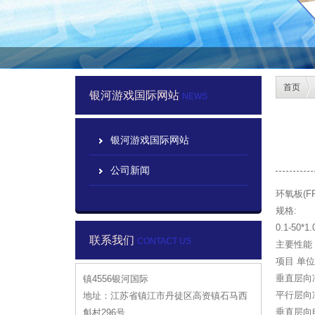
首页
银河游戏国际网站
NEWS
银河游戏国际网站
公司新闻
环氧板(
规格:
0.1-50*1
联系我们
CONTACT US
主要性能
项目 单
垂直层向冲
镇4556银河国际
平行层向冲击
地址：江苏省镇江市丹徒区高资镇石马西
垂直层向电气
斛村296号