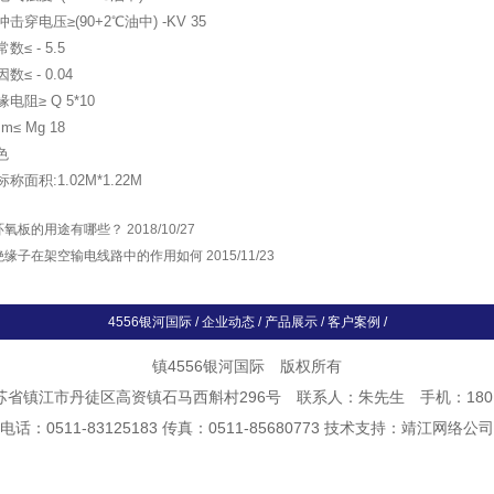
击穿电压≥(90+2℃油中) -KV 35
≤ - 5.5
≤ - 0.04
电阻≥ Q 5*10
≤ Mg 18
色
面积:1.02M*1.22M
环氧板的用途有哪些？
2018/10/27
绝缘子在架空输电线路中的作用如何
2015/11/23
4556银河国际
/
企业动态
/
产品展示
/
客户案例
/
镇4556银河国际 版权所有
省镇江市丹徒区高资镇石马西斛村296号 联系人：朱先生 手机：18014
电话：0511-83125183 传真：0511-85680773 技术支持：
靖江网络公司