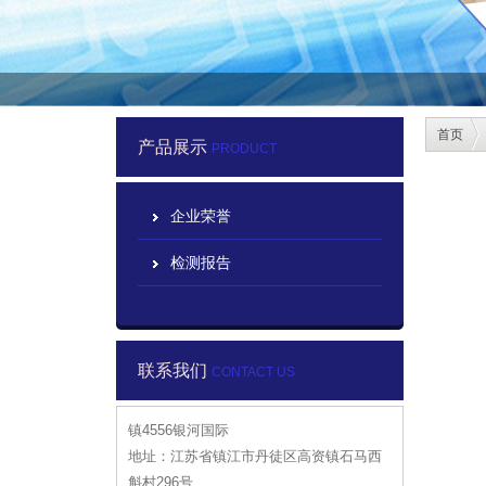
首页
产品展示
PRODUCT
企业荣誉
检测报告
联系我们
CONTACT US
镇4556银河国际
地址：江苏省镇江市丹徒区高资镇石马西
斛村296号