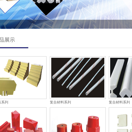
品展示
板系列
复合材料系列
复合材料系列