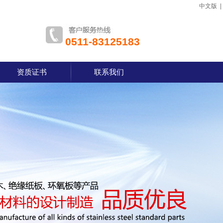
中文版
0511-83125183
资质证书
联系我们