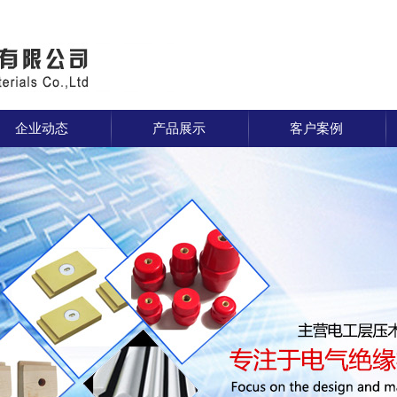
企业动态
产品展示
客户案例