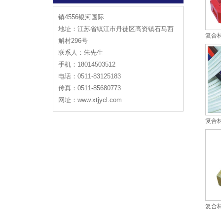
镇4556银河国际
地址：江苏省镇江市丹徒区高资镇石马西
复合
斛村296号
联系人：朱先生
手机：18014503512
电话：0511-83125183
传真：0511-85680773
网址：www.xtjycl.com
复合
复合