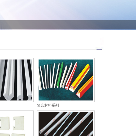
复合材料系列