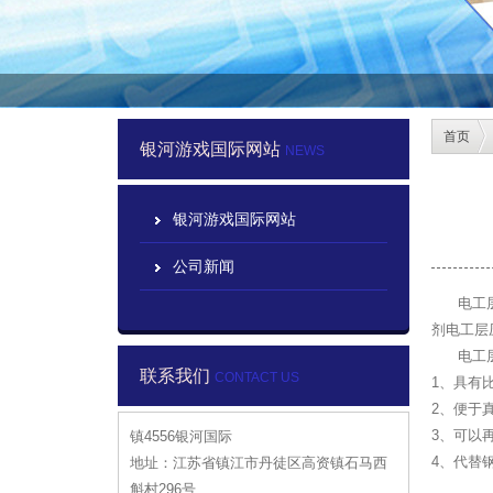
首页
银河游戏国际网站
NEWS
银河游戏国际网站
公司新闻
电工层压
剂电工层
电工层压
联系我们
CONTACT US
1、具有
2、便于
3、可以
镇4556银河国际
4、代替
地址：江苏省镇江市丹徒区高资镇石马西
斛村296号