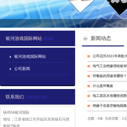
新闻动态
银河游戏国际网站
NEWS
银河游戏国际网站
公司召开2021年表彰
电气工业绝缘用纸板有
公司新闻
环氧板的用途有哪些？
什么是环氧板
电工层压木有哪些优势
联系我们
CONTACT US
绝缘子在架空输电线路
镇4556银河国际
总数：6条 当前页数：
1
/1
地址：江苏省镇江市丹徒区高资镇石马西
斛村296号